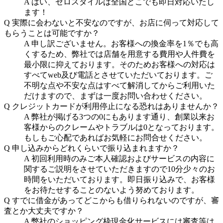
A
はい、ゼロスタイルは全国どこでも即日対応いたし
ます！
Q
実際に会わないと不安なのですが、お店に伺って対応して
もらうことは可能ですか？
A
申し訳ございません。お客様への換金率を1％でも高
くするため、弊社では店舗を用意する費用や人件費を
最小限に抑えております。そのためお客様への対応は
すべてweb及び電話とさせていただいております。ご
不明な点や不安な点はすべて解消してからご利用いた
だけますので、まずは一度お問い合わせください。
Q
クレジットカードが利用停止になる恐れはありませんか？
A
弊社が掲げる3つの0にもあります通り、創業以来お
客様からのクレームやトラブルは0となっております。
もしもご心配であればお気軽にお問合せください。
Q
申し込みからどれくらいで振り込まれますか？
A
初回利用時のみご本人確認およびサービスの内容に
関するご説明をさせていただきますので10分少々のお
時間をいただいております。即日振り込みで、お客様
をお待たせすることのないよう努めております。
Q
すでに借金があってどこからも借りられないのですが、審
査とか大丈夫ですか？
A
弊社のショッピング枠現金化サービスには審査等は