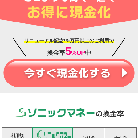
リニューアル記念!!5万円以上のご利用で
5
換金率
%UP
中
利用額