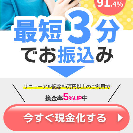
リニューアル記念!!5万円以上のご利用で
5
換金率
%UP
中