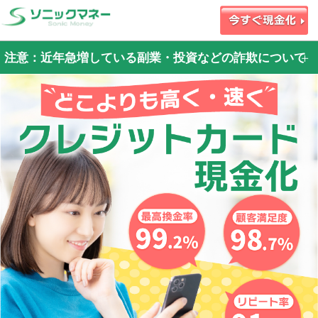
注意：近年急増している副業・投資などの詐欺について
近年
・X（旧Twitter）・Instagram・投資サイト・副業サイト等で資金を調達するため
に弊社お申込みフォームを案内された
・当サイトの利用に際して身分証やクレジットカードの偽造をして申込をする
等、大変悪質な事案が発生しております。
資金調達のために弊社を紹介された場合は詐欺の可能性が高いです
※弊社は投資や副業関連の業者とは一切関わりはありません
今後も悪質性の高い事案が、弊社で発生した場合は
警察からの捜査協力依頼には全面的に協力させて頂きます。
申込者本人に犯罪の認識がなくても行動に移すだけでも、犯罪加害者として取り
扱われ、刑事・民事両面での責任を負う事になります。
ご自身が加害者にならないため、詐欺行為への加担は絶対におやめください！！