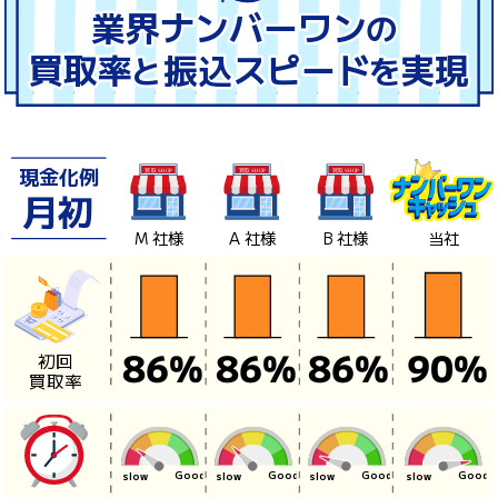
現金化例
月初
Good
slow
M
社様
A
社様
B
社様
当社
初回
86
%
86
%
86
%
90
%
買取率