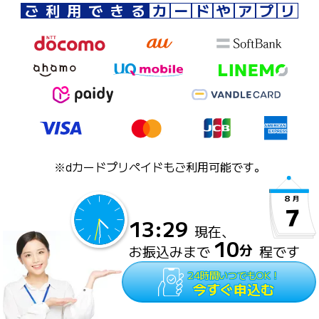
ご
利
用
で
き
る
カ
ー
ド
や
ア
プ
リ
※dカードプリペイドもご利用可能です。
8
月
7
13
:
29
現在、
10
分
お振込みまで
程です
24時間いつでもOK！
今すぐ申込む