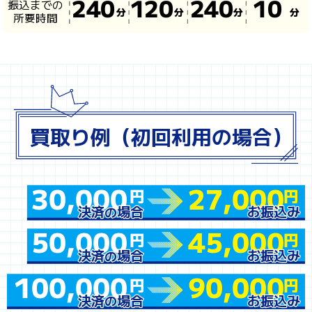
振込までの
240
120
240
10
分
分
分
分
所要時間
買取り例（初回利用の場合）
決済
決済
場合
場合
お振込み
お振込み
の
の
30,000
27,000
円
円
50,000
45,000
円
円
100,000
90,000
円
円