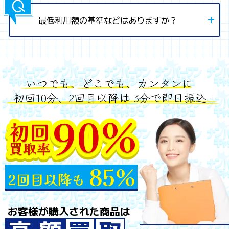
最低利用額の基準などはありますか？
いつでも、どこでも、カンタンに
初回10分、2回目以降は 3分で即日振込！
90%
初回
買取率
85%
2回目以降も
お客様が購入された商品は