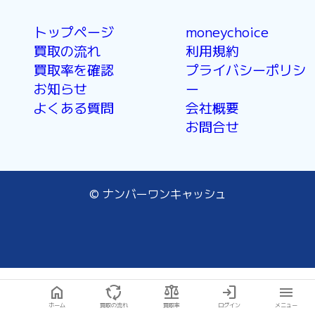
トップページ
moneychoice
買取の流れ
利用規約
買取率を確認
プライバシーポリシ
お知らせ
ー
よくある質問
会社概要
お問合せ
© ナンバーワンキャッシュ
home
cycle
balance
login
menu
ホーム
買取の流れ
買取率
ログイン
メニュー