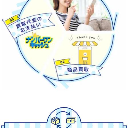
業界ナンバーワン
の
買取率
振込スピード
実現
と
を