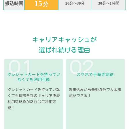
15
振込時間
分
20分〜30分
30分〜1時間
キャリアキャッシュが
選ばれ続ける理由
０１
０２
クレジットカードを
持ってい
スマホで手続き完結
なくても
利用可能
クレジットカードを持って
いな
お申込みから最短５分で
入金確
くても携帯各社の
キャリア決済
認ができる！
利用可能枠が
あればご利用可
能！