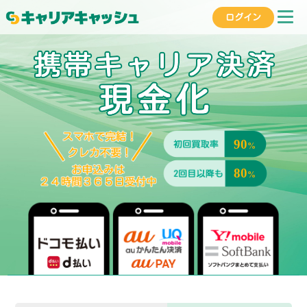
ログイン
90
%
80
%