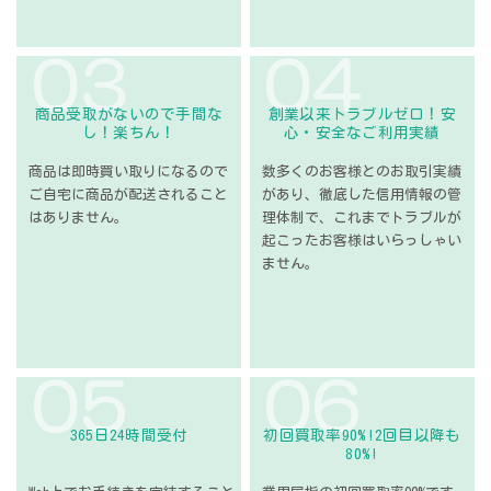
０３
０４
商品受取がないので
手間な
創業以来トラブルゼロ！
安
し！楽ちん！
心・安全なご利用実績
商品は即時買い取りになるので
数多くのお客様との
お取引実績
ご自宅に商品が配送されること
があり、
徹底した信用情報の管
は
ありません。
理体制で、
これまでトラブルが
起こった
お客様はいらっしゃい
ません。
０５
０６
365日24時間受付
初回買取率90%!
2回目以降も
80%!