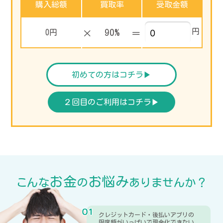
購入総額
買取率
受取金額
90%
円
0円
×
＝
初めての方はコチラ▶︎
２回目のご利用はコチラ▶︎
お金
お悩み
こんな
の
ありませんか？
クレジットカード・後払いアプリの
限度額がいっぱいで現金化できない