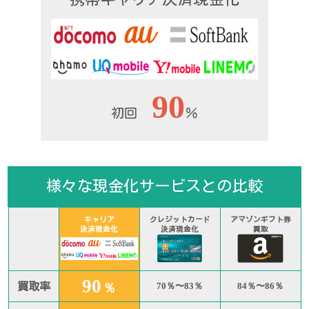
90
初回
％
様々な現金化サービスとの比較
キャリア
クレジットカード
アマゾンギフト券
決済現金化
決済現金化
買取
90
買取率
％
70％〜83％
84％〜86％