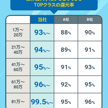
TOPクラスの還元率
当社
A社
B社
1万～
93
88
90
%
%
%〜
20万
21万～
94
89
91
%
%
%～
40万
41万～
95
91
93
%
%
%〜
60万
61万～
96
92
95
%
%
%〜
80万
99.5
95
96
81
万～
%
%
%〜