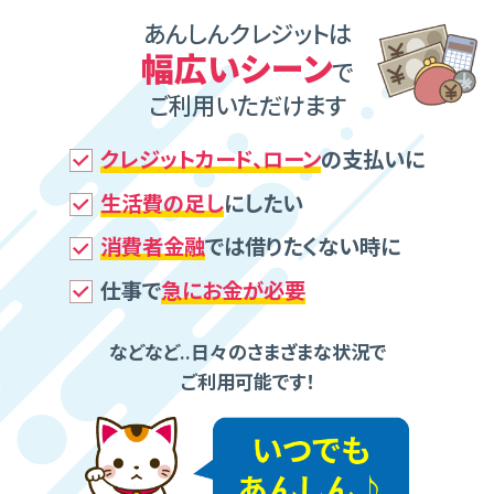
あんしんクレジットは
幅広いシーン
で
ご利⽤いただけます
クレジットカード、ローン
の⽀払いに
⽣活費の⾜し
にしたい
消費者⾦融
では借りたくない時に
仕事で
急にお⾦が必要
などなど..⽇々のさまざまな状況で
ご利⽤可能です！