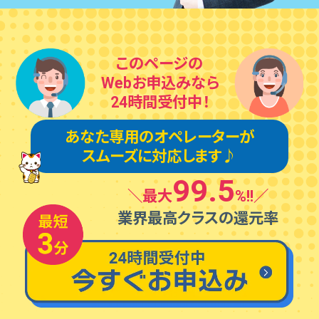
このページの
Webお申込みなら
24時間受付中！
あなた専⽤のオペレーターが
スムーズに対応します♪
99.5
＼最⼤
%!!／
業界最⾼クラスの還元率