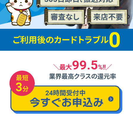
99.5
＼最⼤
%!!／
業界最⾼クラスの還元率