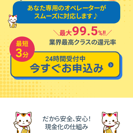
あなた専⽤のオペレーターが
スムーズに対応します♪
99.5
＼最⼤
%!!／
業界最⾼クラスの還元率
だから安全、安⼼！
現⾦化の仕組み