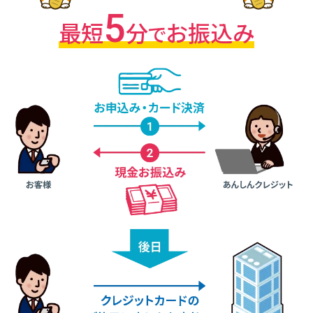
5
最短
分
お振込み
で